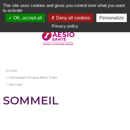
Aller
This site uses cookies and gives you control over what you want
au
to activate
contenu
OK, accept all
Deny all cookies
Personalize
principal
Privacy policy
Fil
Accueil
Homepage Clinique Beau Soleil
d'Ariane
Sommeil
SOMMEIL