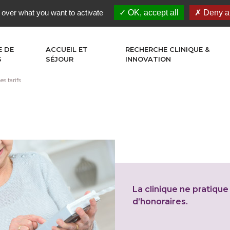
 over what you want to activate
OK, accept all
Deny al
E DE
ACCUEIL ET
RECHERCHE CLINIQUE &
S
SÉJOUR
INNOVATION
es tarifs
La clinique ne pratiq
d’honoraires.