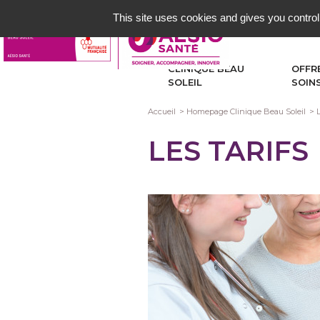
Aller
This site uses cookies and gives you control
au
contenu
principal
CLINIQUE BEAU
OFFR
SOLEIL
SOIN
Fil
Accueil
Homepage Clinique Beau Soleil
L
d'Ariane
LES TARIFS