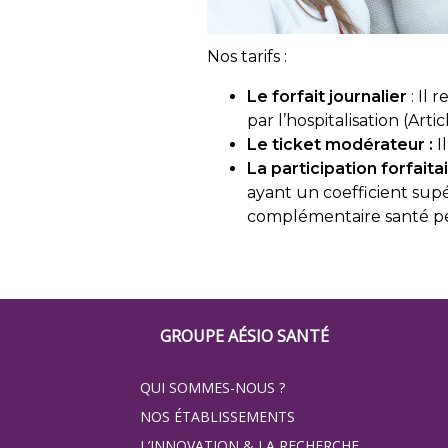
Nos tarifs :
Le forfait journalier
: Il
par l’hospitalisation (Arti
Le ticket modérateur :
I
La participation forfaita
ayant un coefficient supé
complémentaire santé pe
Footer
GROUPE AÉSIO SANTÉ
Groupe
QUI SOMMES-NOUS ?
Eovi
NOS ÉTABLISSEMENTS
L’INNOVATION & LA RECHERCHE