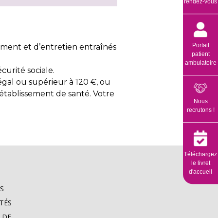
rendez-vous
Portail
gement et d’entretien entraînés
patient
ambulatoire
curité sociale.
t égal ou supérieur à 120 €, ou
’établissement de santé. Votre
Nous
recrutons !
Téléchargez
le livret
d'accueil
S
TÉS
 DE