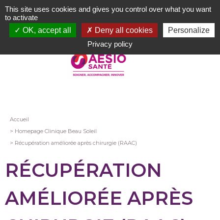
Aller
This site uses cookies and gives you control over what you want
au
to activate
contenu
OK, accept all
Deny all cookies
Personalize
principal
Privacy policy
Fil
Accueil
Homepage Clinique Beau Soleil
d'Ariane
Récupération améliorée après chirurgie (RAAC)
RÉCUPÉRATION
AMÉLIORÉE APRÈS