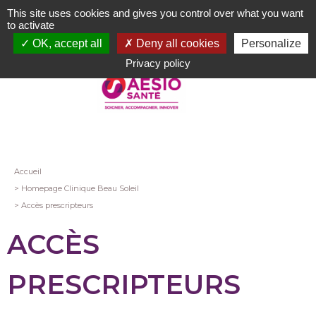
Aller
This site uses cookies and gives you control over what you want
au
to activate
contenu
OK, accept all
Deny all cookies
Personalize
principal
Privacy policy
Fil
Accueil
Homepage Clinique Beau Soleil
d'Ariane
Accès prescripteurs
ACCÈS
PRESCRIPTEURS