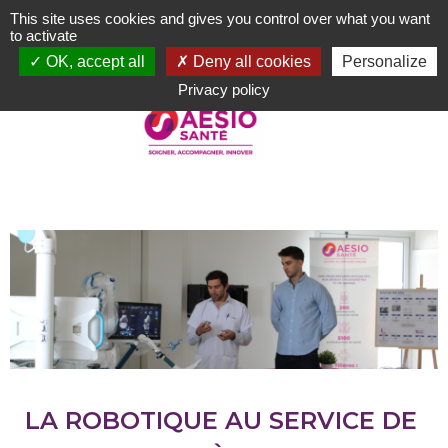
Aller
This site uses cookies and gives you control over what you want
au
to activate
contenu
OK, accept all
Deny all cookies
Personalize
principal
Privacy policy
LA ROBOTIQUE AU SERVICE DE