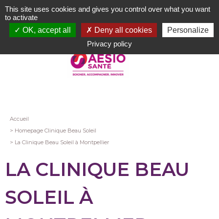
Aller
This site uses cookies and gives you control over what you want
au
to activate
contenu
OK, accept all
Deny all cookies
Personalize
principal
Privacy policy
Fil
Accueil
Homepage Clinique Beau Soleil
d'Ariane
La Clinique Beau Soleil à Montpellier
LA CLINIQUE BEAU
SOLEIL À