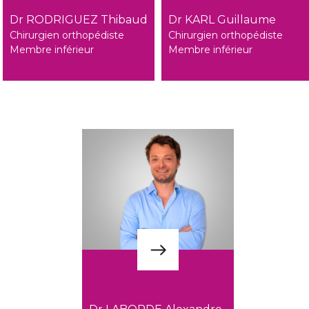
Dr RODRIGUEZ Thibaud
Dr KARL Guillaume
Chirurgien orthopédiste
Chirurgien orthopédiste
Membre inférieur
Membre inférieur