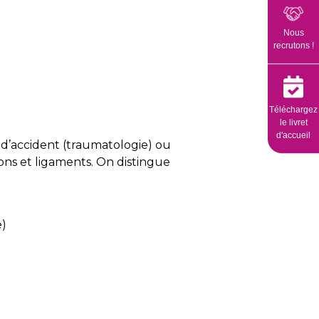
Nous
recrutons !
Téléchargez
le livret
d'accueil
 d’accident (traumatologie) ou
dons et ligaments. On distingue
e)