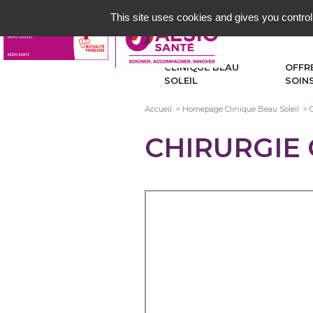
Aller
This site uses cookies and gives you control
au
contenu
principal
CLINIQUE BEAU
OFFR
SOLEIL
SOIN
Fil
Accueil
Homepage Clinique Beau Soleil
d'Ariane
CHIRURGIE