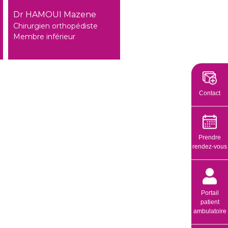
Dr HAMOUI Mazene
Chirurgien orthopédiste
Membre inférieur
Contact
Prendre
rendez-vous
Portail
patient
ambulatoire