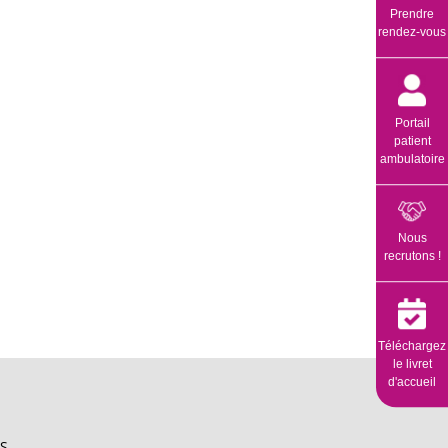
Prendre
rendez-vous
Portail
patient
ambulatoire
Nous
recrutons !
Téléchargez
le livret
d'accueil
S