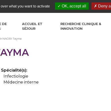
 over what you want to activate
OK, accept all
Deny al
E DE
ACCUEIL ET
RECHERCHE CLINIQUE &
S
SÉJOUR
INNOVATION
Dr NACIRI Tayma
TAYMA
Spécialité(s):
Infectiologie
Médecine interne