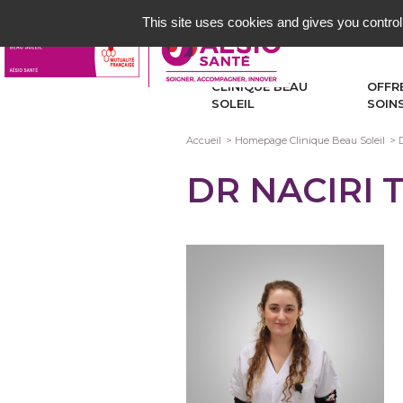
Aller
This site uses cookies and gives you control
au
contenu
principal
CLINIQUE BEAU
OFFR
SOLEIL
SOIN
Fil
Accueil
Homepage Clinique Beau Soleil
d'Ariane
DR NACIRI 