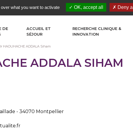
 over what you want to activate
OK, accept all
Deny al
E DE
ACCUEIL ET
RECHERCHE CLINIQUE &
S
SÉJOUR
INNOVATION
Dr HAOUHACHE ADDALA Siham
CHE ADDALA SIHAM
illade - 34070 Montpellier
alite.fr