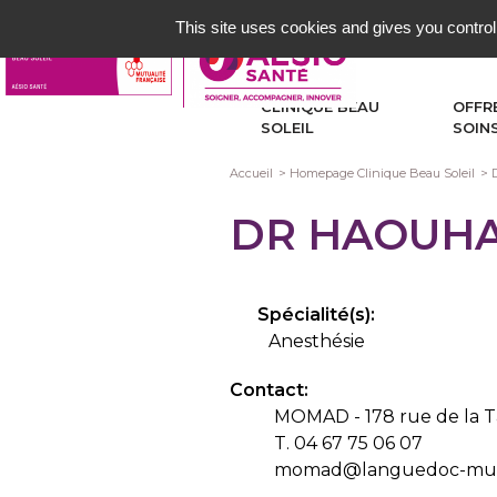
Aller
This site uses cookies and gives you control
au
contenu
principal
CLINIQUE BEAU
OFFR
SOLEIL
SOIN
Fil
Accueil
Homepage Clinique Beau Soleil
d'Ariane
DR HAOUHA
Spécialité(s):
Anesthésie
Contact:
MOMAD - 178 rue de la Ta
T. 04 67 75 06 07
momad@languedoc-mutu