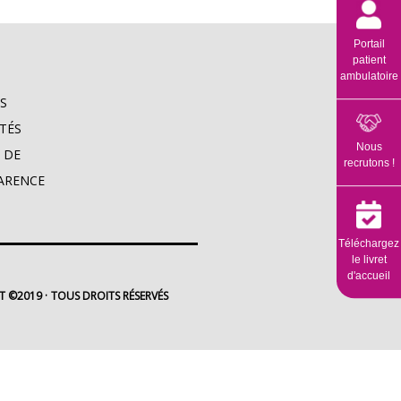
Portail
patient
ambulatoire
S
TÉS
Nous
 DE
recrutons !
ARENCE
Téléchargez
le livret
d'accueil
T ©2019
TOUS DROITS RÉSERVÉS