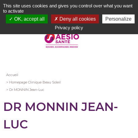
Aller
This site uses cookies and gives you control over what you want
au
to activate
contenu
OK, accept all
Deny all cookies
Personalize
principal
Privacy policy
Fil
Accueil
Homepage Clinique Beau Soleil
d'Ariane
Dr MONNIN Jean-Luc
DR MONNIN JEAN-
LUC