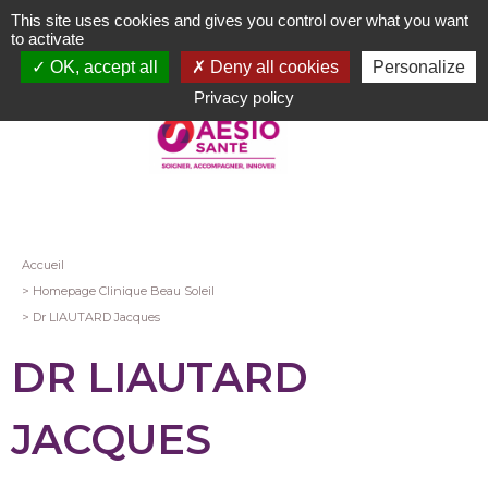
Aller
This site uses cookies and gives you control over what you want
au
to activate
contenu
OK, accept all
Deny all cookies
Personalize
principal
Privacy policy
Fil
Accueil
Homepage Clinique Beau Soleil
d'Ariane
Dr LIAUTARD Jacques
DR LIAUTARD
JACQUES