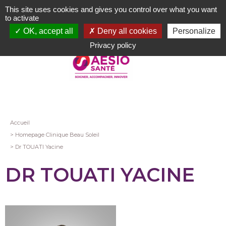
Aller
This site uses cookies and gives you control over what you want
au
to activate
contenu
OK, accept all
Deny all cookies
Personalize
principal
Privacy policy
Fil
Accueil
Homepage Clinique Beau Soleil
d'Ariane
Dr TOUATI Yacine
DR TOUATI YACINE