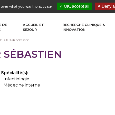
 over what you want to activate
OK, accept all
Deny al
E DE
ACCUEIL ET
RECHERCHE CLINIQUE &
S
SÉJOUR
INNOVATION
Dr DUFOUR Sébastien
 SÉBASTIEN
Spécialité(s):
Infectiologie
Médecine interne