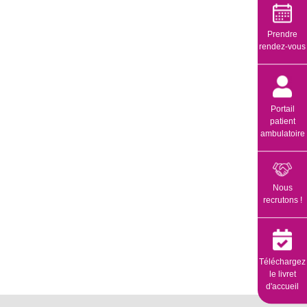
Prendre
rendez-vous
Portail
patient
ambulatoire
Nous
recrutons !
Téléchargez
le livret
d'accueil