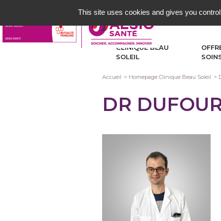
Aller
This site uses cookies and gives you control
au
contenu
principal
CLINIQUE BEAU
OFFR
SOLEIL
SOIN
Fil
Accueil
Homepage Clinique Beau Soleil
d'Ariane
DR DUFOUR