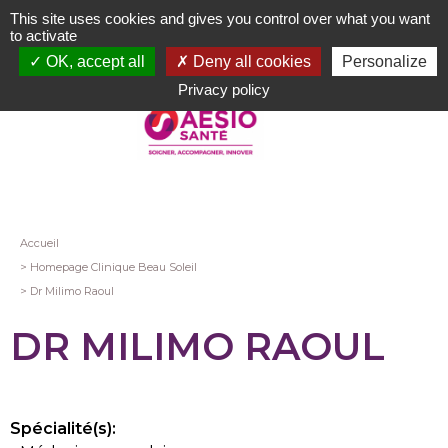
Aller
This site uses cookies and gives you control over what you want
au
to activate
contenu
OK, accept all
Deny all cookies
Personalize
principal
Privacy policy
Fil
Accueil
Homepage Clinique Beau Soleil
d'Ariane
Dr Milimo Raoul
DR MILIMO RAOUL
Spécialité(s):