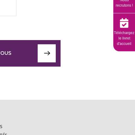
Nous
recrutons !
Téléchargez
le livret
d'accueil
VOUS
S