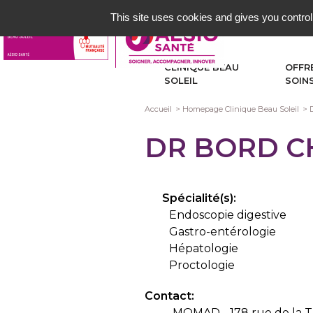
Aller
This site uses cookies and gives you control
au
contenu
principal
CLINIQUE BEAU
OFFR
SOLEIL
SOIN
Fil
Accueil
Homepage Clinique Beau Soleil
d'Ariane
DR BORD C
Spécialité(s):
Endoscopie digestive
Gastro-entérologie
Hépatologie
Proctologie
Contact:
MOMAD - 178 rue de la Ta