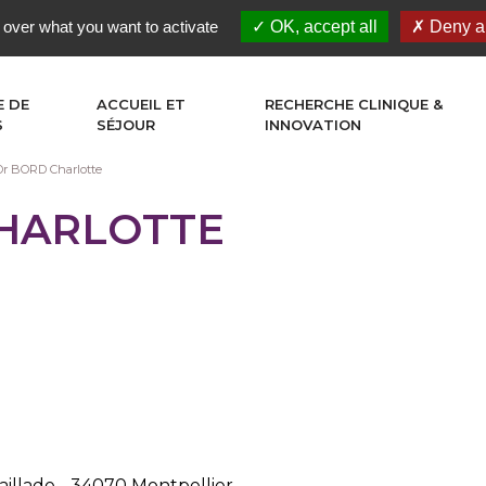
 over what you want to activate
OK, accept all
Deny al
E DE
ACCUEIL ET
RECHERCHE CLINIQUE &
S
SÉJOUR
INNOVATION
Dr BORD Charlotte
HARLOTTE
illade - 34070 Montpellier