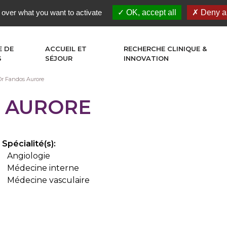
 over what you want to activate
OK, accept all
Deny al
E DE
ACCUEIL ET
RECHERCHE CLINIQUE &
S
SÉJOUR
INNOVATION
Dr Fandos Aurore
 AURORE
Spécialité(s):
Angiologie
Médecine interne
Médecine vasculaire