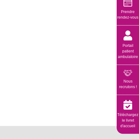
Prendre
rendez-vous
Portail
patient
ambulatoire
Nous
recrutons !
Téléchargez
le livret
d'accueil