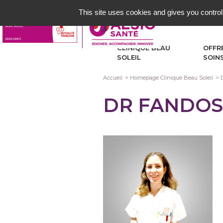
Aller
This site uses cookies and gives you control
au
contenu
principal
CLINIQUE BEAU
OFFR
SOLEIL
SOIN
Fil
Accueil
Homepage Clinique Beau Soleil
d'Ariane
DR FANDOS