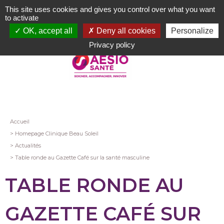
Aller
This site uses cookies and gives you control over what you want
au
to activate
contenu
OK, accept all
Deny all cookies
Personalize
principal
Privacy policy
Fil
Accueil
Homepage Clinique Beau Soleil
d'Ariane
Actualités
Table ronde au Gazette Café sur la santé masculine
TABLE RONDE AU
GAZETTE CAFÉ SUR