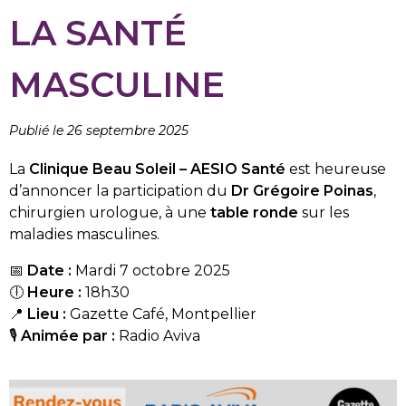
LA SANTÉ
MASCULINE
Publié le 26 septembre 2025
La
Clinique Beau Soleil – AESIO Santé
est heureuse
d’annoncer la participation du
Dr Grégoire Poinas
,
chirurgien urologue, à une
table ronde
sur les
maladies masculines.
📅
Date :
Mardi 7 octobre 2025
🕕
Heure :
18h30
📍
Lieu :
Gazette Café, Montpellier
🎙️
Animée par :
Radio Aviva