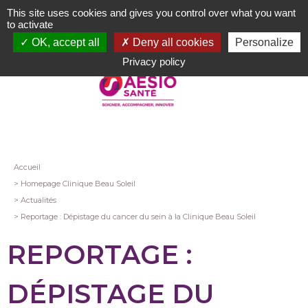
Aller
This site uses cookies and gives you control over what you want
au
to activate
contenu
OK, accept all
Deny all cookies
Personalize
principal
Privacy policy
Fil
Accueil
Homepage Clinique Beau Soleil
d'Ariane
Actualités
Reportage : Dépistage du cancer du sein à la Clinique Beau Soleil
REPORTAGE :
DÉPISTAGE DU