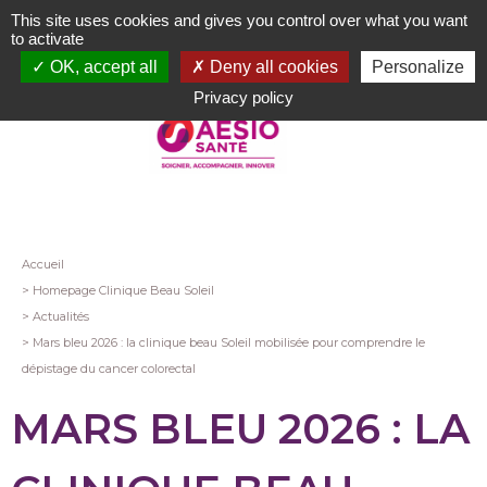
Aller
This site uses cookies and gives you control over what you want
au
to activate
contenu
OK, accept all
Deny all cookies
Personalize
principal
Privacy policy
Fil
Accueil
Homepage Clinique Beau Soleil
d'Ariane
Actualités
Mars bleu 2026 : la clinique beau Soleil mobilisée pour comprendre le
dépistage du cancer colorectal
MARS BLEU 2026 : LA