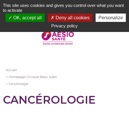
Aller
This site uses cookies and gives you control over what you want
au
to activate
contenu
OK, accept all
Deny all cookies
Personalize
principal
Privacy policy
Fil
Accueil
Homepage Clinique Beau Soleil
d'Ariane
Cancérologie
CANCÉROLOGIE