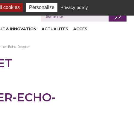
l cookies
Personalize
Privacy policy
Je recherche
UE & INNOVATION
ACTUALITÉS
ACCÈS
anner-Echo-Doppler
ET
ER-ECHO-