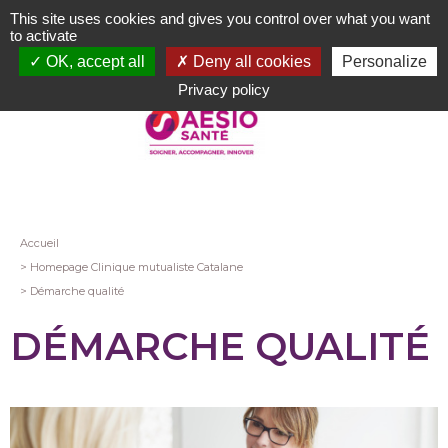
Aller
This site uses cookies and gives you control over what you want
au
to activate
contenu
OK, accept all
Deny all cookies
Personalize
principal
Privacy policy
Fil
Accueil
Homepage Clinique mutualiste Catalane
d'Ariane
Démarche qualité
DÉMARCHE QUALITÉ