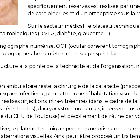
spécifiquement réservés est réalisée par une
de cardiologues et d’un orthoptiste sous la r
Sur le secteur médical, le plateau technique
htalmologiques (
DMLA
, diabète, glaucome …).
giographe numérisé, OCT (ocular coherent tomography)
V, topographe-aberromètre, microscope spéculaire ….
tructure à la pointe de la technicité et de l’organisation, 
e en ambulatoire reste la chirurgie de la cataracte (phaco
risques infectieux, permettre une réhabilitation visuelle
réalisés : injections intra-vitréennes (dans le cadre de la
clérectomies), dacryocystorhinostomies, interventions p
tre du CHU de Toulouse) et décollement de rétine par vo
ctive, le plateau technique permet une prise en charge 
aberrations visuelles. Ainsi peut être proposé un traiteme