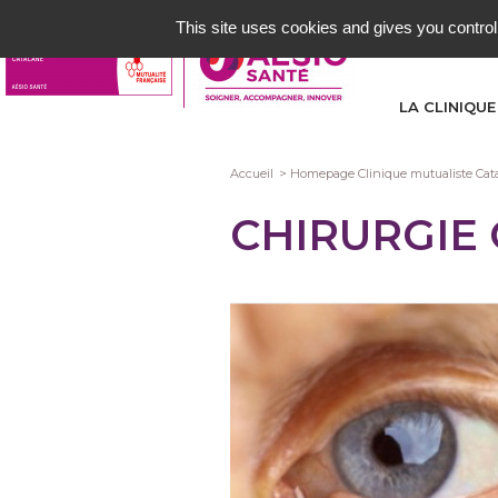
Aller
This site uses cookies and gives you control
au
contenu
principal
LA CLINIQUE
Fil
Accueil
Homepage Clinique mutualiste Cat
d'Ariane
CHIRURGIE