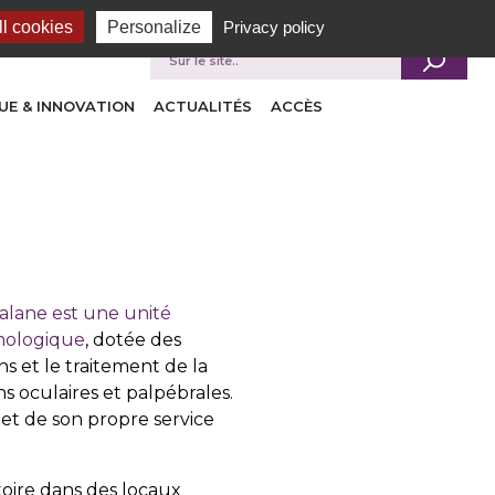
l cookies
Personalize
Privacy policy
Je recherche
UE & INNOVATION
ACTUALITÉS
ACCÈS
talane est une unité
lmologique
, dotée des
s et le traitement de la
ns oculaires et palpébrales.
 et de son propre service
toire dans des locaux