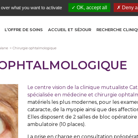
 over what you want to activate
OK, accept all
Deny al
L’OFFRE DE SOINS
ACCUEIL ET SÉJOUR
RECHERCHE CLINIQ
alane
Chirurgie ophtalmologique
 OPHTALMOLOGIQUE
Le centre vision de la clinique mutualiste Ca
spécialisée en médecine et chirurgie ophta
matériels les plus modernes, pour les examen
cataracte, de la myopie ainsi que des affectio
Elles disposent de 2 salles de bloc opératoire
ambulatoire (10 places).
La prise en charge en consultation préopéra