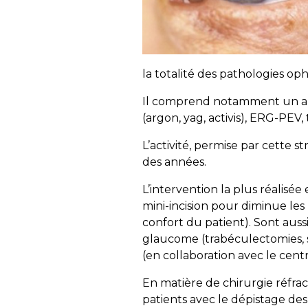
la totalité des pathologies op
Il comprend notamment un an
(argon, yag, activis), ERG-PE
L’activité, permise par cette s
des années.
L’intervention la plus réalisé
mini-incision pour diminue les 
confort du patient). Sont aussi 
glaucome (trabéculectomies, s
(en collaboration avec le cen
En matière de chirurgie réfra
patients avec le dépistage des 