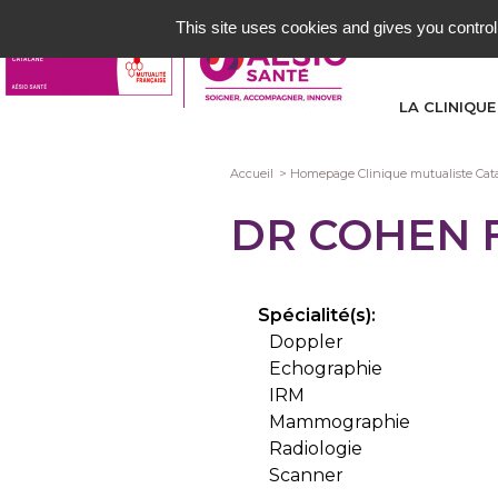
Aller
This site uses cookies and gives you control
au
contenu
principal
LA CLINIQUE
Fil
Accueil
Homepage Clinique mutualiste Cat
d'Ariane
DR COHEN 
Spécialité(s):
Doppler
Echographie
IRM
Mammographie
Radiologie
Scanner