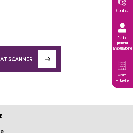
Contact
Portail
patient
ambulatoire
IAT SCANNER
Visite
virtuelle
E
RS