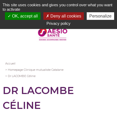
Aller
This site uses cookies and gives you control over what you want
au
to activate
contenu
OK, accept all
Deny all cookies
Personalize
principal
Privacy policy
Fil
Accueil
Homepage Clinique mutualiste Catalane
d'Ariane
Dr LACOMBE Céline
DR LACOMBE
CÉLINE