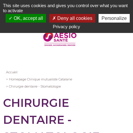
Aller
This site uses cookies and gives you control over what you want
au
to activate
contenu
OK, accept all
Deny all cookies
Personalize
principal
Privacy policy
Fil
Accueil
Homepage Clinique mutualiste Catalane
d'Ariane
Chirurgie dentaire - Stomatologie
CHIRURGIE
DENTAIRE -