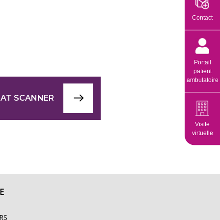
Contact
Portail
patient
ambulatoire
IAT SCANNER
Visite
virtuelle
E
RS