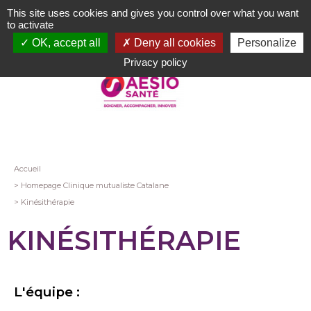
Aller
This site uses cookies and gives you control over what you want
au
to activate
contenu
OK, accept all
Deny all cookies
Personalize
principal
Privacy policy
Fil
Accueil
Homepage Clinique mutualiste Catalane
d'Ariane
Kinésithérapie
KINÉSITHÉRAPIE
L'équipe :