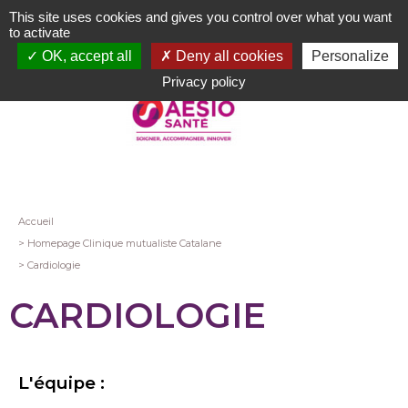
Aller
This site uses cookies and gives you control over what you want
au
to activate
contenu
OK, accept all
Deny all cookies
Personalize
principal
Privacy policy
Fil
Accueil
Homepage Clinique mutualiste Catalane
d'Ariane
Cardiologie
CARDIOLOGIE
L'équipe :