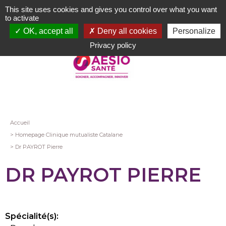
Aller
This site uses cookies and gives you control over what you want
au
to activate
contenu
OK, accept all
Deny all cookies
Personalize
principal
Privacy policy
Fil
Accueil
Homepage Clinique mutualiste Catalane
d'Ariane
Dr PAYROT Pierre
DR PAYROT PIERRE
Spécialité(s):