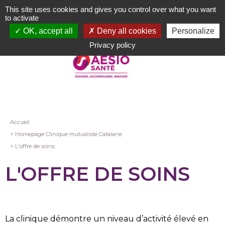
Aller
This site uses cookies and gives you control over what you want
au
to activate
contenu
OK, accept all
Deny all cookies
Personalize
principal
Privacy policy
Fil
Accueil
Homepage Clinique mutualiste Catalane
d'Ariane
L'offre de soins
L'OFFRE DE SOINS
La clinique démontre un niveau d’activité élevé en