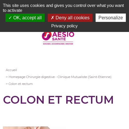
Aller
This site uses cookies and gives you control over what you want
au
to activate
contenu
OK, accept all
Deny all cookies
Personalize
principal
Privacy policy
Fil
Accueil
Homepage Chirurgie digestive - Clinique Mutualiste (Saint-Etienne)
d'Ariane
Colon et rectum
COLON ET RECTUM