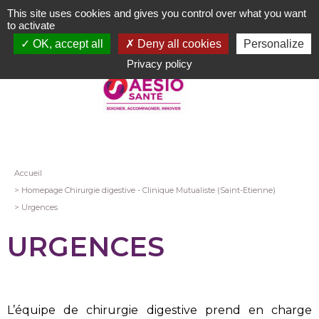
Aller
This site uses cookies and gives you control over what you want
au
to activate
contenu
OK, accept all
Deny all cookies
Personalize
principal
Privacy policy
Fil
Accueil
Homepage Chirurgie digestive - Clinique Mutualiste (Saint-Etienne)
d'Ariane
Urgences
URGENCES
L’équipe de chirurgie digestive prend en charge