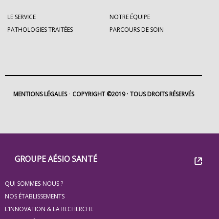
LE SERVICE
NOTRE ÉQUIPE
PATHOLOGIES TRAITÉES
PARCOURS DE SOIN
MENTIONS LÉGALES
COPYRIGHT ©2019
TOUS DROITS RÉSERVÉS
Footer
Groupe
GROUPE AÉSIO SANTÉ
Eovi
QUI SOMMES-NOUS ?
pour
NOS ÉTABLISSEMENTS
les
L’INNOVATION & LA RECHERCHE