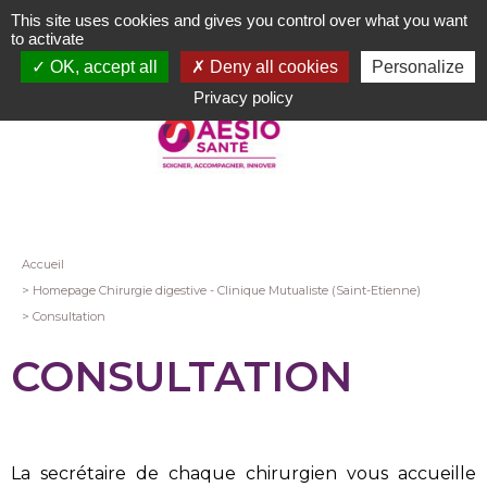
Aller
This site uses cookies and gives you control over what you want
au
to activate
contenu
OK, accept all
Deny all cookies
Personalize
principal
Privacy policy
Fil
Accueil
Homepage Chirurgie digestive - Clinique Mutualiste (Saint-Etienne)
d'Ariane
Consultation
CONSULTATION
La secrétaire de chaque chirurgien vous accueille