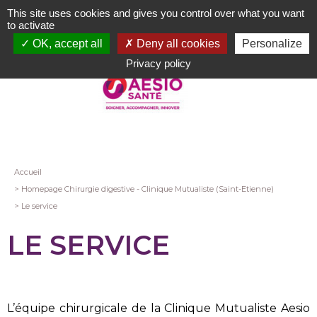
Aller
This site uses cookies and gives you control over what you want
au
to activate
contenu
OK, accept all
Deny all cookies
Personalize
principal
Privacy policy
Fil
Accueil
Homepage Chirurgie digestive - Clinique Mutualiste (Saint-Etienne)
d'Ariane
Le service
LE SERVICE
L’équipe chirurgicale de la Clinique Mutualiste Aesio