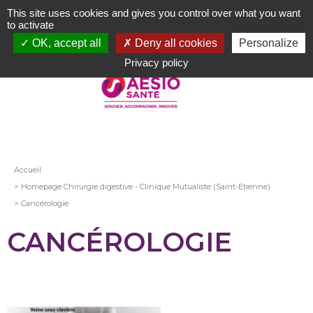
Aller
This site uses cookies and gives you control over what you want
au
to activate
contenu
OK, accept all
Deny all cookies
Personalize
principal
Privacy policy
Fil
Accueil
Homepage Chirurgie digestive - Clinique Mutualiste (Saint-Etienne)
d'Ariane
Cancérologie
CANCÉROLOGIE