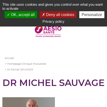
Aller
This site uses cookies and gives you control over what you want
au
to activate
contenu
OK, accept all
Deny all cookies
Personalize
principal
Privacy policy
Fil
Accueil
Homepage Clinique Mutualiste
d'Ariane
Dr Michel SAUVAGE
DR MICHEL SAUVAGE