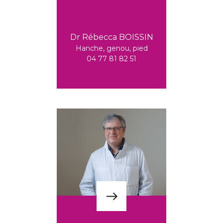
Dr Rébecca BOISSIN
Hanche, genou, pied
04 77 81 82 51