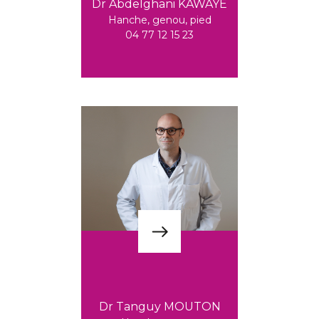
Dr Abdelghani KAWAYE
Hanche, genou, pied
04 77 12 15 23
Dr Tanguy MOUTON