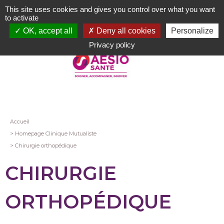
Aller
This site uses cookies and gives you control over what you want
au
to activate
contenu
OK, accept all
Deny all cookies
Personalize
principal
Privacy policy
Fil
Accueil
Homepage Clinique Mutualiste
d'Ariane
Chirurgie orthopédique
CHIRURGIE
ORTHOPÉDIQUE