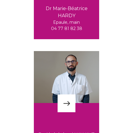
Dr Marie-Béatrice
HARDY
Epaule, main
04 77 81 82 38