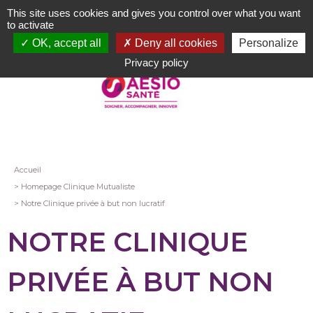
Aller
This site uses cookies and gives you control over what you want
au
to activate
contenu
OK, accept all
Deny all cookies
Personalize
principal
Privacy policy
Fil
Accueil
Homepage Clinique Mutualiste
d'Ariane
Notre Clinique privée à but non lucratif
NOTRE CLINIQUE
PRIVÉE À BUT NON