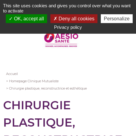
Aller
This site uses cookies and gives you control over what you want
au
to activate
contenu
OK, accept all
Deny all cookies
Personalize
principal
Privacy policy
Fil
Accueil
Homepage Clinique Mutualiste
d'Ariane
Chirurgie plastique, reconstructrice et esthétique
CHIRURGIE
PLASTIQUE,