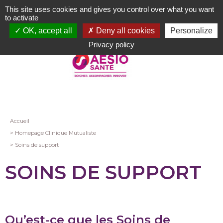
Aller
This site uses cookies and gives you control over what you want
au
to activate
contenu
OK, accept all
Deny all cookies
Personalize
principal
Privacy policy
Fil
Accueil
Homepage Clinique Mutualiste
d'Ariane
Soins de support
SOINS DE SUPPORT
Qu’est-ce que les Soins de