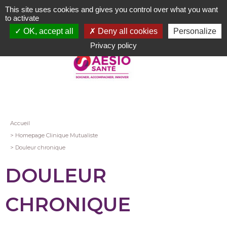
Aller
This site uses cookies and gives you control over what you want
au
to activate
contenu
OK, accept all
Deny all cookies
Personalize
principal
Privacy policy
Fil
Accueil
Homepage Clinique Mutualiste
d'Ariane
Douleur chronique
DOULEUR
CHRONIQUE