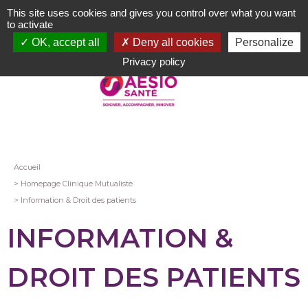
Aller
This site uses cookies and gives you control over what you want
au
to activate
contenu
OK, accept all
Deny all cookies
Personalize
principal
Privacy policy
Fil
Accueil
Homepage Clinique Mutualiste
d'Ariane
Information & Droit des patients
INFORMATION &
DROIT DES PATIENTS