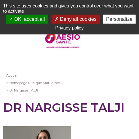
Aller
This site uses cookies and gives you control over what you want
au
to activate
contenu
OK, accept all
Deny all cookies
Personalize
principal
Privacy policy
Fil
Accueil
Homepage Clinique Mutualiste
d'Ariane
Dr Nargisse TALJI
DR NARGISSE TALJI