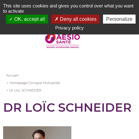
Aller
This site uses cookies and gives you control over what you want
au
to activate
contenu
OK, accept all
Deny all cookies
Personalize
principal
Privacy policy
Fil
Accueil
Homepage Clinique Mutualiste
d'Ariane
Dr Loïc SCHNEIDER
DR LOÏC SCHNEIDER