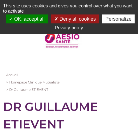
Aller
This site uses cookies and gives you control over what you want
au
to activate
contenu
OK, accept all
Deny all cookies
Personalize
principal
Privacy policy
Fil
Accueil
Homepage Clinique Mutualiste
d'Ariane
Dr Guillaume ETIEVENT
DR GUILLAUME
ETIEVENT