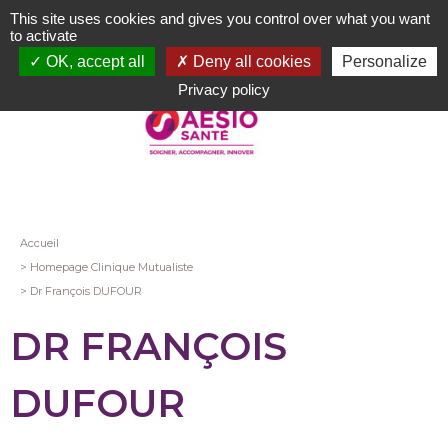
Aller
This site uses cookies and gives you control over what you want
au
to activate
contenu
OK, accept all
Deny all cookies
Personalize
principal
Privacy policy
Fil
Accueil
Homepage Clinique Mutualiste
d'Ariane
Dr François DUFOUR
DR FRANÇOIS
DUFOUR