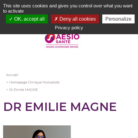
Aller
This site uses cookies and gives you control over what you want
au
to activate
contenu
OK, accept all
Deny all cookies
Personalize
principal
Privacy policy
Fil
Accueil
Homepage Clinique Mutualiste
d'Ariane
Dr Emilie MAGNE
DR EMILIE MAGNE