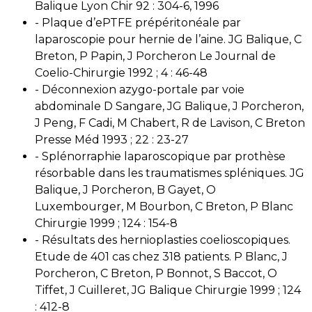
Balique Lyon Chir 92 : 304-6, 1996
- Plaque d’ePTFE prépéritonéale par
laparoscopie pour hernie de l’aine. JG Balique, C
Breton, P Papin, J Porcheron Le Journal de
Coelio-Chirurgie 1992 ; 4 : 46-48
- Déconnexion azygo-portale par voie
abdominale D Sangare, JG Balique, J Porcheron,
J Peng, F Cadi, M Chabert, R de Lavison, C Breton
Presse Méd 1993 ; 22 : 23-27
- Splénorraphie laparoscopique par prothèse
résorbable dans les traumatismes spléniques. JG
Balique, J Porcheron, B Gayet, O
Luxembourger, M Bourbon, C Breton, P Blanc
Chirurgie 1999 ; 124 : 154-8
- Résultats des hernioplasties coelioscopiques.
Etude de 401 cas chez 318 patients. P Blanc, J
Porcheron, C Breton, P Bonnot, S Baccot, O
Tiffet, J Cuilleret, JG Balique Chirurgie 1999 ; 124
: 412-8