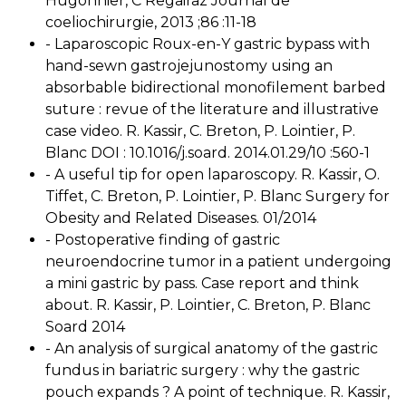
Hugonnier, C Regairaz Journal de
coeliochirurgie, 2013 ;86 :11-18
- Laparoscopic Roux-en-Y gastric bypass with
hand-sewn gastrojejunostomy using an
absorbable bidirectional monofilement barbed
suture : revue of the literature and illustrative
case video. R. Kassir, C. Breton, P. Lointier, P.
Blanc DOI : 10.1016/j.soard. 2014.01.29/10 :560-1
- A useful tip for open laparoscopy. R. Kassir, O.
Tiffet, C. Breton, P. Lointier, P. Blanc Surgery for
Obesity and Related Diseases. 01/2014
- Postoperative finding of gastric
neuroendocrine tumor in a patient undergoing
a mini gastric by pass. Case report and think
about. R. Kassir, P. Lointier, C. Breton, P. Blanc
Soard 2014
- An analysis of surgical anatomy of the gastric
fundus in bariatric surgery : why the gastric
pouch expands ? A point of technique. R. Kassir,