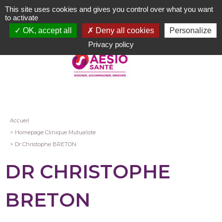
Aller
This site uses cookies and gives you control over what you want
au
to activate
contenu
OK, accept all
Deny all cookies
Personalize
principal
Privacy policy
Fil
Accueil
Homepage Clinique Mutualiste
d'Ariane
Dr Christophe BRETON
DR CHRISTOPHE
BRETON