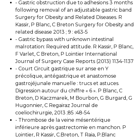
- Gastric obstruction due to adhesions 3 months
following removal of an adjustable gastric band
Surgery for Obesity and Related Diseases. R
Kassir, P Blanc, C Breton Surgery for Obesity and
related disease 2013 ; 9 : e63-5
- Gastric bypass with unknown intestinal
malrotation: Required attitude. R Kassir, P Blanc,
F Varlet, C Breton, P Lointier International
Journal of Surgery Case Reports (2013) 1134-1137
- Court Circuit gastrique sur anse en Y
précolique, antégastrique et anastomose
gastrojéjunale manuelle : trucs et astuces.
Digression autour du chiffre « 6 ». P Blanc, C
Breton, D Kaczmarek, M Bourbon, G Burgard, G
Hugonnier, C Regairaz Journal de
coeliochirurgie, 2013 ;85 :48-54
- Thrombose de la veine mésentérique
inférieure après gastrectomie en manchon. P
Lointier, R Kassir, C.Breton, T Raia, P.Blanc