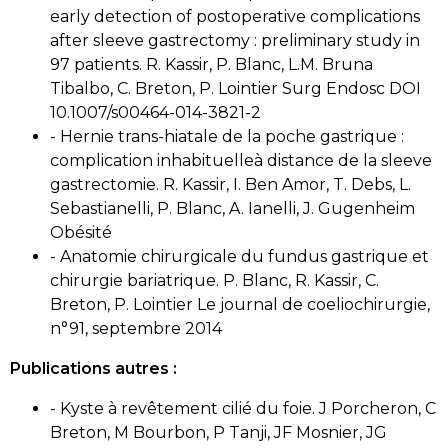
early detection of postoperative complications
after sleeve gastrectomy : preliminary study in
97 patients. R. Kassir, P. Blanc, L.M. Bruna
Tibalbo, C. Breton, P. Lointier Surg Endosc DOI
10.1007/s00464-014-3821-2
- Hernie trans-hiatale de la poche gastrique :
complication inhabituelleà distance de la sleeve
gastrectomie. R. Kassir, I. Ben Amor, T. Debs, L.
Sebastianelli, P. Blanc, A. Ianelli, J. Gugenheim
Obésité
- Anatomie chirurgicale du fundus gastrique et
chirurgie bariatrique. P. Blanc, R. Kassir, C.
Breton, P. Lointier Le journal de coeliochirurgie,
n°91, septembre 2014
Publications autres :
- Kyste à revêtement cilié du foie. J Porcheron, C
Breton, M Bourbon, P Tanji, JF Mosnier, JG