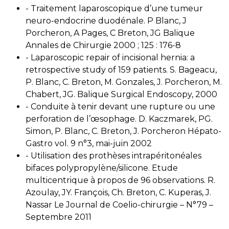
- Traitement laparoscopique d’une tumeur
neuro-endocrine duodénale. P Blanc, J
Porcheron, A Pages, C Breton, JG Balique
Annales de Chirurgie 2000 ; 125 : 176-8
- Laparoscopic repair of incisional hernia: a
retrospective study of 159 patients. S. Bageacu,
P. Blanc, C. Breton, M. Gonzales, J. Porcheron, M.
Chabert, JG. Balique Surgical Endoscopy, 2000
- Conduite à tenir devant une rupture ou une
perforation de l’œsophage. D. Kaczmarek, PG.
Simon, P. Blanc, C. Breton, J. Porcheron Hépato-
Gastro vol. 9 n°3, mai-juin 2002
- Utilisation des prothèses intrapéritonéales
bifaces polypropylène/silicone. Etude
multicentrique à propos de 96 observations. R.
Azoulay, JY. François, Ch. Breton, C. Kuperas, J.
Nassar Le Journal de Coelio-chirurgie – N°79 –
Septembre 2011