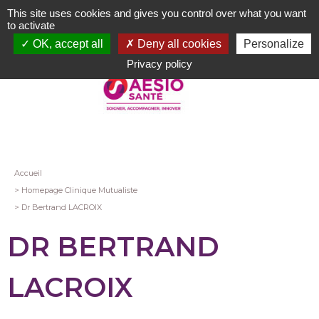
Aller
This site uses cookies and gives you control over what you want
au
to activate
contenu
OK, accept all
Deny all cookies
Personalize
principal
Privacy policy
Fil
Accueil
Homepage Clinique Mutualiste
d'Ariane
Dr Bertrand LACROIX
DR BERTRAND
LACROIX